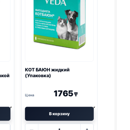
КОТ БАЮН жидкий
вкой
(Упаковка)
1765
₸
В корзину
Количество