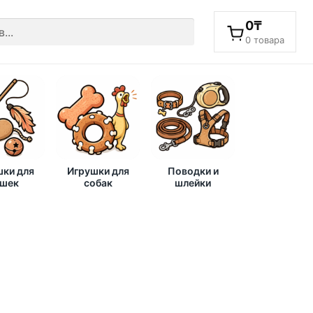
0
₸
0 товара
ки для
Игрушки для
Поводки и
шек
собак
шлейки