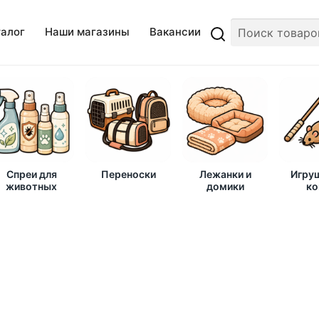
талог
Наши магазины
Вакансии
Спреи для
Переноски
Лежанки и
Игруш
животных
домики
ко