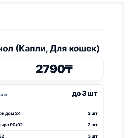
нол (Капли, Для кошек)
2790
₸
до 3 шт
зать
он дом 24
3 шт
тыра 90/92
2 шт
32
3 шт