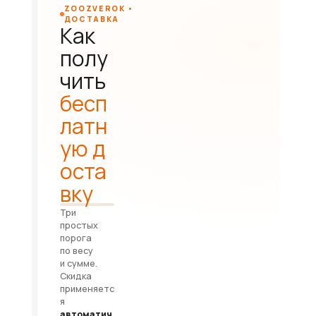
ZOOZVEROK •
ДОСТАВКА
Как
полу
чить
бесп
латн
ую д
оста
вку
Три
простых
порога
по весу
и сумме.
Скидка
применяетс
я
автоматич