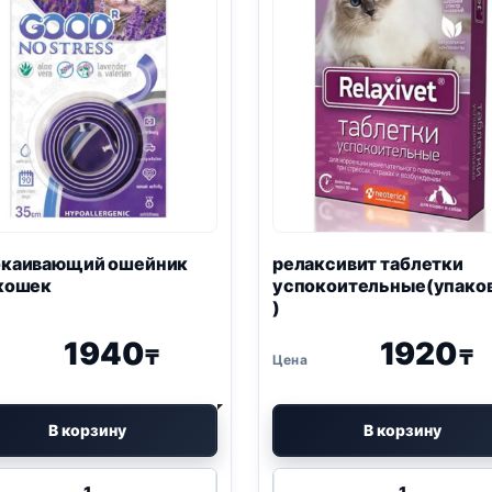
окаивающий ошейник
релаксивит таблетки
кошек
успокоительные(упако
)
1940
1920
₸
₸
В корзину
В корзину
Количество
Количество