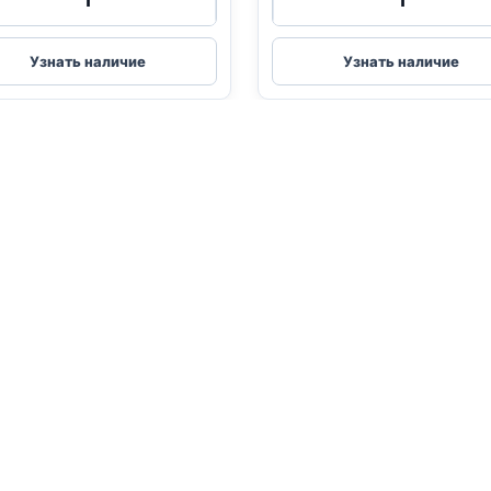
товара
товара
успокаивающий
релаксивит
ошейник
таблетки
Узнать наличие
Узнать наличие
для
успокоител
кошек