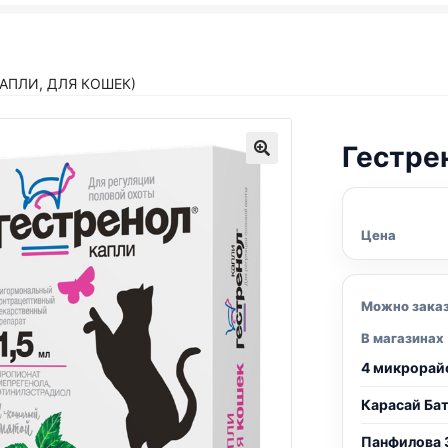
КАПЛИ, ДЛЯ КОШЕК)
Гестре
Цена
Можно зака
В магазинах
4 микрорай
Карасай Ба
Панфилова 