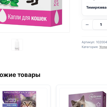
Тимирязева
Количе
−
товара
Гестре
(Капли,
Артикул:
10200
Для
Категория:
Успо
кошек)
ожие товары