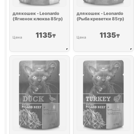
для кошек - Leonardo
для кошек - Leonardo
(Ягненок клюква 85гр)
(Рыба креветки 85гр)
1135
1135
₸
₸