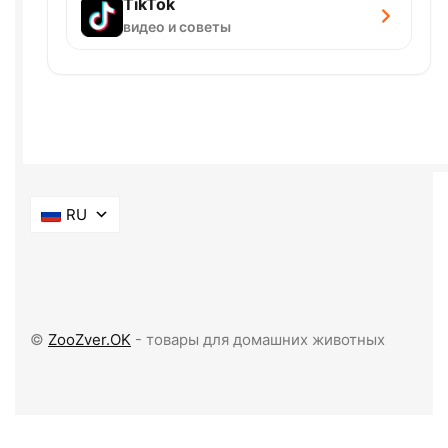
TikTok
видео и советы
RU
©
ZooZver.OK
- товары для домашних животных