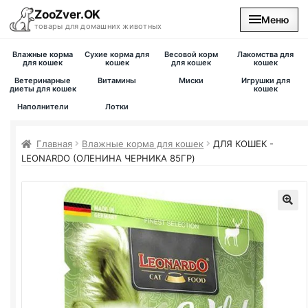
ZooZver.OK
Меню
товары для домашних животных
Влажные корма
Сухие корма для
Весовой корм
Лакомства для
На главную
для кошек
кошек
для кошек
кошек
Ветеринарные
Витамины
Миски
Игрушки для
диеты для кошек
кошек
Каталог
Наполнители
Лотки
Наши магазины
Главная
Влажные корма для кошек
ДЛЯ КОШЕК -
LEONARDO (ОЛЕНИНА ЧЕРНИКА 85ГР)
Вакансии