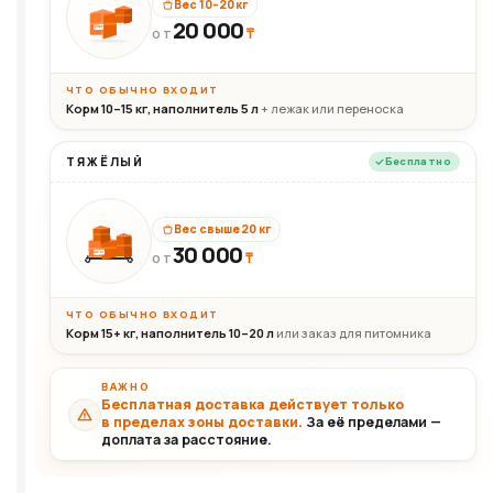
Вес 10–20 кг
20 000
₸
20кг
ОТ
ЧТО ОБЫЧНО ВХОДИТ
Корм 10–15 кг, наполнитель 5 л
+ лежак или переноска
ТЯЖЁЛЫЙ
Бесплатно
Вес свыше 20 кг
30 000
₸
30+кг
ОТ
ЧТО ОБЫЧНО ВХОДИТ
Корм 15+ кг, наполнитель 10–20 л
или заказ для питомника
ВАЖНО
Бесплатная доставка действует только
в пределах зоны доставки.
За её пределами —
доплата за расстояние.