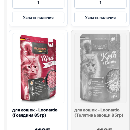
товара
товара
для
для
Узнать наличие
Узнать наличие
кошек
кошек
-
-
Leonardo
Leonardo
(Мясное
(Курица
меню
85гр)
85гр)
для кошек - Leonardo
для кошек - Leonardo
(Говядина 85гр)
(Телятина овощи 85гр)