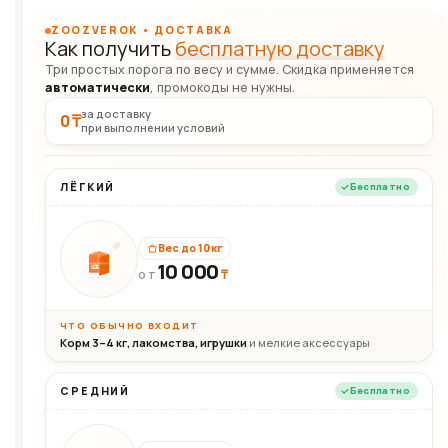
ZOOZVEROK • ДОСТАВКА
Как получить
бесплатную доставку
Три простых порога по весу и сумме. Скидка применяется
автоматически
, промокоды не нужны.
за доставку
0 ₸
при выполнении условий
ЛЁГКИЙ
Бесплатно
Вес до 10 кг
10 000
10кг
₸
ОТ
ЧТО ОБЫЧНО ВХОДИТ
Корм 3–4 кг, лакомства, игрушки
и мелкие аксессуары
СРЕДНИЙ
Бесплатно