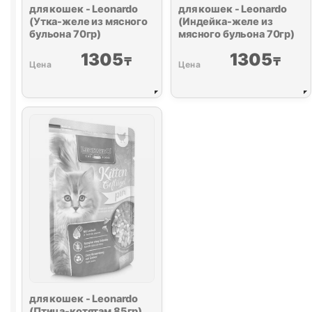
для кошек - Leonardo
для кошек - Leonardo
(Утка-желе из мясного
(Индейка-желе из
бульона 70гр)
мясного бульона 70гр)
1305
1305
₸
₸
для кошек - Leonardo
(Птица-котятам 85гр)