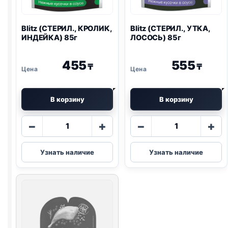
Blitz
(СТЕРИЛ., КРОЛИК,
Blitz
(СТЕРИЛ., УТКА,
ИНДЕЙКА) 85г
ЛОСОСЬ) 85г
455
555
₸
₸
В корзину
В корзину
Количество
Количество
−
+
−
+
товара
товара
Blitz
Blitz
Узнать наличие
Узнать наличие
(СТЕРИЛ.,
(СТЕРИЛ.,
КРОЛИК,
УТКА,
ИНДЕЙКА)
ЛОСОСЬ)
85г
85г