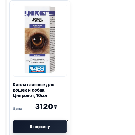
кошек
капли
и
для
собак
любых
"Бриллиантовые
пушных
глаза",
зверей,
10мл
15
мл
Капли глазные для
кошек и собак
Ципровет, 10мл
3120
₸
В корзину