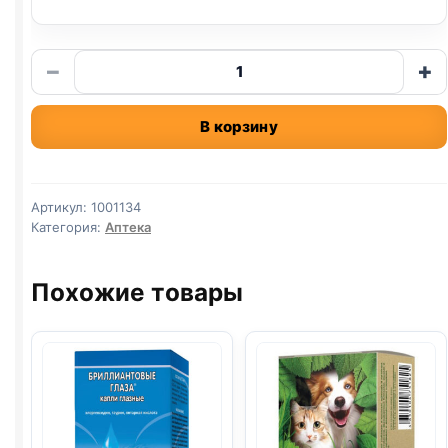
Количество
−
+
товара
ветом
В корзину
для
животных
из
коробки
Артикул:
1001134
1
Категория:
Аптека
пакетик
Похожие товары