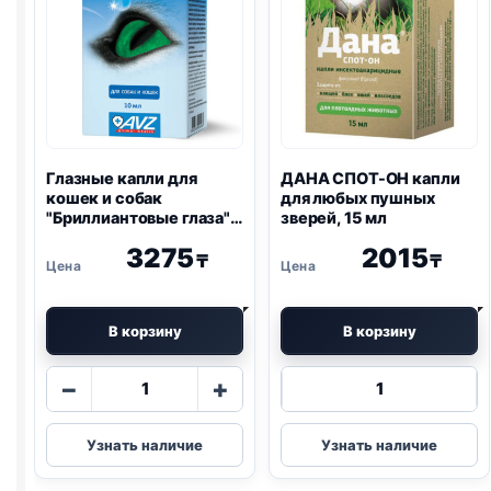
Глазные капли для
ДАНА СПОТ-ОН капли
кошек и собак
для любых пушных
"Бриллиантовые глаза",
зверей, 15 мл
10мл
3275
2015
₸
₸
В корзину
В корзину
Количество
Количество
−
+
товара
товара
Глазные
ДАНА
Узнать наличие
Узнать наличие
капли
СПОТ-
для
ОН