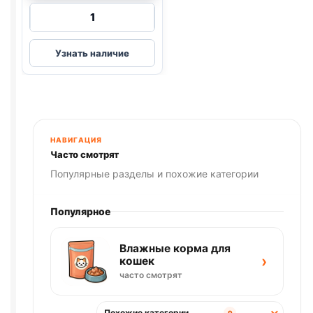
Количество
товара
Капли
Узнать наличие
глазные
для
кошек
и
собак
Ципровет,
НАВИГАЦИЯ
10мл
Часто смотрят
Популярные разделы и похожие категории
Популярное
Влажные корма для
›
кошек
часто смотрят
Похожие категории
9