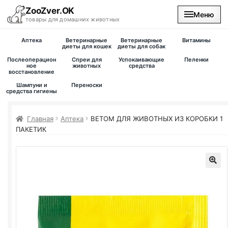
ZooZver.OK
Меню
товары для домашних животных
Аптека
Ветеринарные
Ветеринарные
Витамины
На главную
диеты для кошек
диеты для собак
Послеоперацион
Спреи для
Успокаивающие
Пеленки
ное
животных
средства
восстановление
Каталог
Шампуни и
Переноски
средства гигиены
Наши магазины
Главная
Аптека
ВЕТОМ ДЛЯ ЖИВОТНЫХ ИЗ КОРОБКИ 1
Вакансии
ПАКЕТИК