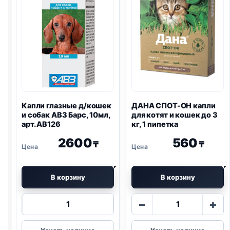
Капли глазные д/кошек
ДАНА СПОТ-ОН капли
и собак АВЗ Барс, 10мл,
для котят и кошек до 3
арт. АВ126
кг, 1 пипетка
2600
560
₸
₸
В корзину
В корзину
Количество
Количество
−
+
товара
товара
Капли
ДАНА