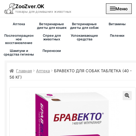
ZooZver.OK
Меню
товары для домашних животных
Аптека
Ветеринарные
Ветеринарные
Витамины
На главную
диеты для кошек
диеты для собак
Послеоперацион
Спреи для
Успокаивающие
Пеленки
ное
животных
средства
восстановление
Каталог
Шампуни и
Переноски
средства гигиены
Наши магазины
Главная
Аптека
БРАВЕКТО ДЛЯ СОБАК ТАБЛЕТКА (40 -
Вакансии
56 КГ)