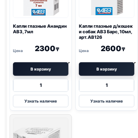
Капли глазные Анандин
Капли глазные д/кошек
АВЗ, 7мл
и собак АВЗ Барс, 10мл,
арт. АВ126
2300
2600
₸
₸
В корзину
В корзину
Количество
Количество
товара
товара
Капли
Капли
Узнать наличие
Узнать наличие
глазные
глазные
Анандин
д/
АВЗ,
кошек
7мл
и
собак