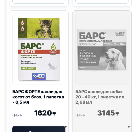
капли
капли
для
для
собак
кошек
40-
до
60
5
кг,
кг,
1
1
пипетка
пипетка
по
по
4,02
0,5
мл
мл
БАРС ФОРТЕ капли для
БАРС капли для собак
котят от блох, 1 пипетка
20 - 40 кг, 1 пипетка по
- 0,5 мл
2,68 мл
1620
3145
₸
₸