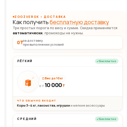
ZOOZVEROK • ДОСТАВКА
Как получить
бесплатную доставку
Три простых порога по весу и сумме. Скидка применяется
автоматически
, промокоды не нужны.
за доставку
0 ₸
при выполнении условий
ЛЁГКИЙ
Бесплатно
Вес до 10 кг
10 000
10кг
₸
ОТ
ЧТО ОБЫЧНО ВХОДИТ
Корм 3–4 кг, лакомства, игрушки
и мелкие аксессуары
СРЕДНИЙ
Бесплатно