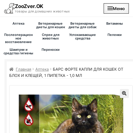
ZooZver.OK
Меню
товары для домашних животных
Аптека
Ветеринарные
Ветеринарные
Витамины
На главную
диеты для кошек
диеты для собак
Послеоперацион
Спреи для
Успокаивающие
Пеленки
ное
животных
средства
восстановление
Каталог
Шампуни и
Переноски
средства гигиены
Наши магазины
Главная
Аптека
БАРС ФОРТЕ КАПЛИ ДЛЯ КОШЕК ОТ
Вакансии
БЛОХ И КЛЕЩЕЙ, 1 ПИПЕТКА - 1,0 МЛ