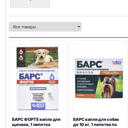
пипетка
-
1,0
мл
БАРС ФОРТЕ капли для
БАРС капли для собак
щенков, 1 пипетка
до 10 кг, 1 пипетка по