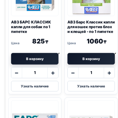
мл
АВЗ БАРС КЛАССИК
АВЗ Барс Классик капли
капли для собак по 1
для кошек против блох
пипетке
и клещей - по 1 пипетке
825
1060
₸
₸
В корзину
В корзину
Количество
Количество
−
+
−
+
товара
товара
АВЗ
АВЗ
Узнать наличие
Узнать наличие
БАРС
Барс
КЛАССИК
Классик
капли
капли
для
для
собак
кошек