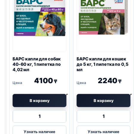
по
против
1
блох
пипетке
и
клещей
-
по
1
пипетке
БАРС капли для собак
БАРС капли для кошек
40-60 кг, 1 пипетка по
до 5 кг, 1 пипетка по 0,5
4,02 мл
мл
4100
2240
₸
₸
В корзину
В корзину
Количество
Количество
товара
товара
БАРС
БАРС
Узнать наличие
Узнать наличие