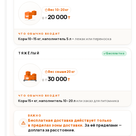
Вес 10–20 кг
20 000
₸
20кг
ОТ
ЧТО ОБЫЧНО ВХОДИТ
Корм 10–15 кг, наполнитель 5 л
+ лежак или переноска
ТЯЖЁЛЫЙ
Бесплатно
Вес свыше 20 кг
30 000
₸
30+кг
ОТ
ЧТО ОБЫЧНО ВХОДИТ
Корм 15+ кг, наполнитель 10–20 л
или заказ для питомника
ВАЖНО
Бесплатная доставка действует только
в пределах зоны доставки.
За её пределами —
доплата за расстояние.