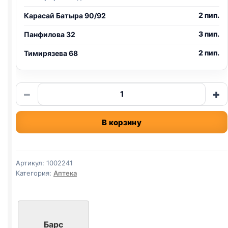
2 пип.
Карасай Батыра 90/92
3 пип.
Панфилова 32
2 пип.
Тимирязева 68
Количество
−
+
товара
БАРС
В корзину
ФОРТЕ
капли
для
кошек
Артикул:
1002241
от
Категория:
Аптека
блох
и
клещей,
1
Барс