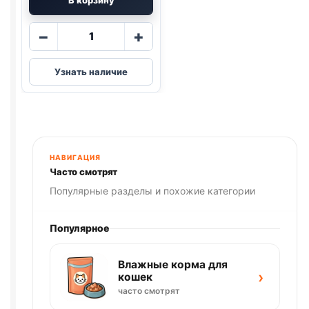
В корзину
Количество
−
+
товара
БАРС
Узнать наличие
ФОРТЕ
капли
для
кошек
от
блох
НАВИГАЦИЯ
и
Часто смотрят
клещей,
Популярные разделы и похожие категории
1
пипетка
Популярное
-
1,0
Влажные корма для
мл
›
кошек
часто смотрят