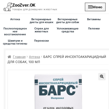
ZooZver.OK
Меню
товары для домашних животных
Аптека
Ветеринарные
Ветеринарные
Витамины
На главную
диеты для кошек
диеты для собак
Послеоперацион
Спреи для
Успокаивающие
Пеленки
ное
животных
средства
восстановление
Каталог
Шампуни и
Переноски
средства гигиены
Наши магазины
Главная
Аптека
БАРС СПРЕЙ ИНСЕКТОАКАРИЦИДНЫЙ
Вакансии
ДЛЯ СОБАК, 100 МЛ