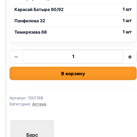
1 шт
Карасай Батыра 90/92
1 шт
Панфилова 32
1 шт
Тимирязева 68
Количество
−
+
товара
БАРС
В корзину
спрей
инсектоакарицидный
для
собак,
Артикул:
1001168
100
Категория:
Аптека
мл
Барс