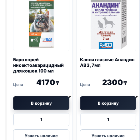
Барс спрей
Капли глазные Анандин
инсектоакарицидный
АВЗ, 7мл
для кошек 100 мл
4170
2300
₸
₸
В корзину
В корзину
Количество
Количество
товара
товара
Барс
Капли
Узнать наличие
Узнать наличие
спрей
глазные