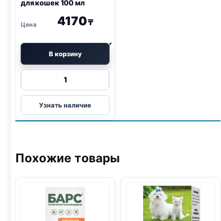
для кошек 100 мл
4170
₸
В корзину
Количество
товара
Барс
Узнать наличие
спрей
инсектоакарицидный
для
кошек
100
Похожие товары
мл