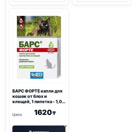
инсектоакарицидный
Анандин
для
АВЗ,
кошек
7мл
100
мл
БАРС ФОРТЕ капли для
кошек от блох и
клещей, 1 пипетка - 1,0
мл
1620
₸