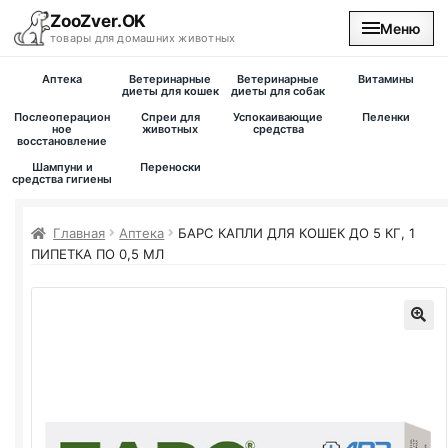
ZooZver.OK
Меню
товары для домашних животных
Аптека
Ветеринарные
Ветеринарные
Витамины
На главную
диеты для кошек
диеты для собак
Послеоперацион
Спреи для
Успокаивающие
Пеленки
ное
животных
средства
восстановление
Каталог
Шампуни и
Переноски
средства гигиены
Наши магазины
Главная
Аптека
БАРС КАПЛИ ДЛЯ КОШЕК ДО 5 КГ, 1
Вакансии
ПИПЕТКА ПО 0,5 МЛ