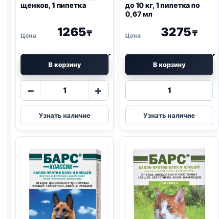
щенков, 1 пипетка
до 10 кг, 1 пипетка по
0,67 мл
1265
3275
₸
₸
В корзину
В корзину
Количество
Количество
−
+
товара
товара
БАРС
БАРС
Узнать наличие
Узнать наличие
ФОРТЕ
капли
капли
для
для
собак
щенков,
до
1
10
пипетка
кг,
1
пипетка
по