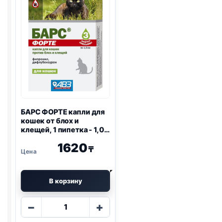
собак
кошек
по
против
1
блох
пипетке
и
клещей
-
по
1
пипетке
БАРС ФОРТЕ капли для
кошек от блох и
клещей, 1 пипетка - 1,0
мл
1620
₸
В корзину
Количество
−
+
товара