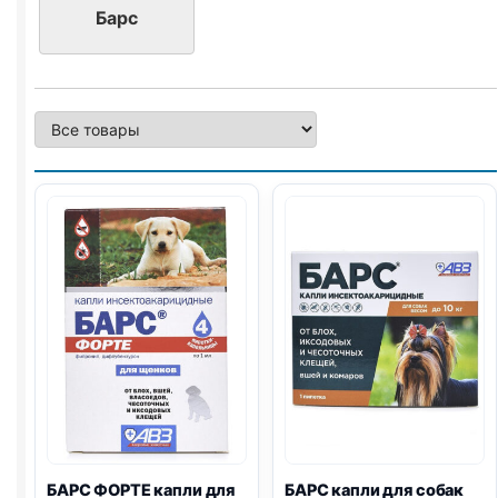
по
Барс
0,5
мл
БАРС ФОРТЕ капли для
БАРС капли для собак