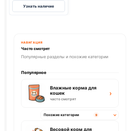
БАРС
Узнать наличие
ФОРТЕ
капли
для
кошек
от
блох
НАВИГАЦИЯ
и
Часто смотрят
клещей,
Популярные разделы и похожие категории
1
пипетка
Популярное
-
1,0
Влажные корма для
мл
›
кошек
часто смотрят
Похожие категории
9
Весовой корм для