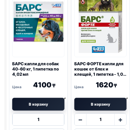
собак
кошек
по
против
1
блох
пипетке
и
клещей
-
по
1
пипетке
БАРС капли для собак
БАРС ФОРТЕ капли для
40-60 кг, 1 пипетка по
кошек от блох и
4,02 мл
клещей, 1 пипетка - 1,0
мл
4100
1620
₸
₸
В корзину
В корзину
Количество
Количество
−
+
товара
товара