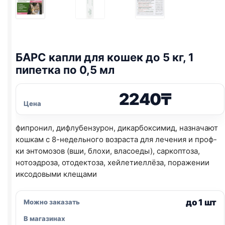
БАРС капли для кошек до 5 кг, 1
пипетка по 0,5 мл
2240
₸
Цена
фипронил, дифлубензурон, дикарбоксимид, назначают
кошкам с 8-недельного возраста для лечения и проф-
ки энтомозов (вши, блохи, власоеды), саркоптоза,
нотоэдроза, отодектоза, хейлетиеллёза, поражении
иксодовыми клещами
до 1 шт
Можно заказать
В магазинах