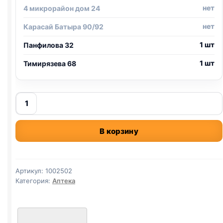
нет
4 микрорайон дом 24
нет
Карасай Батыра 90/92
1 шт
Панфилова 32
1 шт
Тимирязева 68
Количество
товара
БАРС
В корзину
капли
для
кошек
до
Артикул:
1002502
5
Категория:
Аптека
кг,
1
пипетка