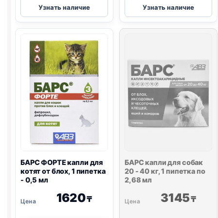
БАРС
БАРС
Узнать наличие
Узнать наличие
капли
ФОРТЕ
для
капли
собак
для
40-
кошек
60
от
кг,
блох
1
и
пипетка
клещей,
по
1
4,02
пипетка
мл
-
1,0
мл
БАРС ФОРТЕ капли для
БАРС капли для собак
котят от блох, 1 пипетка
20 - 40 кг, 1 пипетка по
- 0,5 мл
2,68 мл
1620
3145
₸
₸