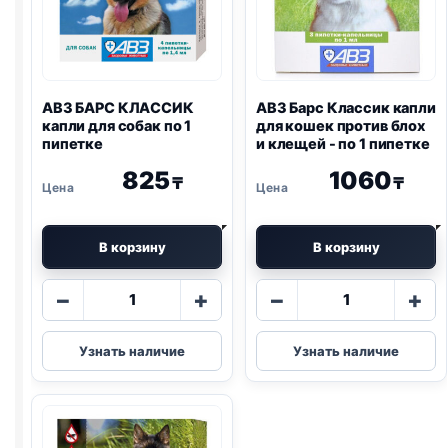
АВЗ БАРС КЛАССИК
АВЗ Барс Классик капли
капли для собак по 1
для кошек против блох
пипетке
и клещей - по 1 пипетке
825
1060
₸
₸
В корзину
В корзину
Количество
Количество
−
+
−
+
товара
товара
АВЗ
АВЗ
Узнать наличие
Узнать наличие
БАРС
Барс
КЛАССИК
Классик
капли
капли
для
для