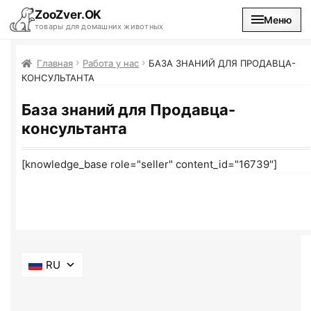
ZooZver.OK
Меню
товары для домашних животных
На главную
Главная
Работа у нас
БАЗА ЗНАНИЙ ДЛЯ ПРОДАВЦА-
КОНСУЛЬТАНТА
Каталог
База знаний для Продавца-
консультанта
Наши магазины
[knowledge_base role="seller" content_id="16739"]
Вакансии
RU