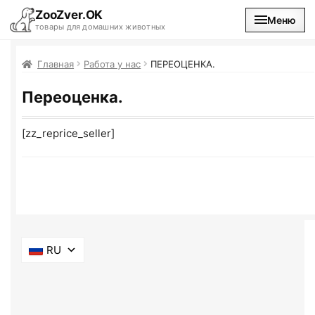
ZooZver.OK
Меню
товары для домашних животных
На главную
Главная
Работа у нас
ПЕРЕОЦЕНКА.
Переоценка.
Каталог
[zz_reprice_seller]
Наши магазины
Вакансии
RU