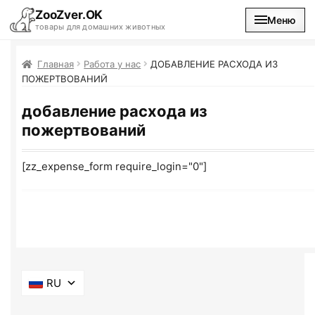
ZooZver.OK
Меню
товары для домашних животных
На главную
Главная
Работа у нас
ДОБАВЛЕНИЕ РАСХОДА ИЗ
ПОЖЕРТВОВАНИЙ
Каталог
добавление расхода из
пожертвований
Наши магазины
[zz_expense_form require_login="0"]
Вакансии
RU