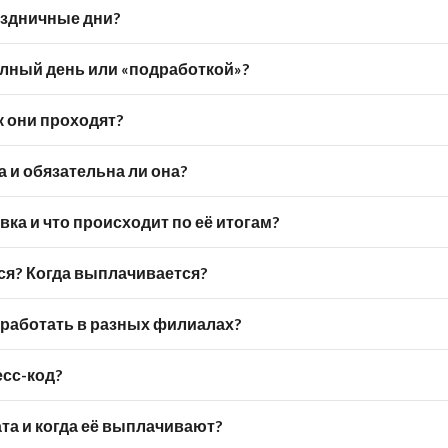
аздничные дни?
лный день или «подработкой»?
ак они проходят?
 и обязательна ли она?
ка и что происходит по её итогам?
ся? Когда выплачивается?
 работать в разных филиалах?
есс-код?
та и когда её выплачивают?