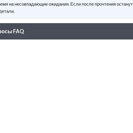
время на несовпадающие ожидания. Если после прочтения останут
детали.
росы FAQ